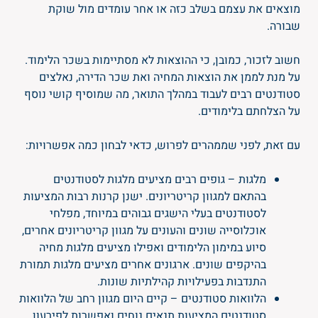
מוצאים את עצמם בשלב כזה או אחר עומדים מול שוקת
שבורה.
חשוב לזכור, כמובן, כי ההוצאות לא מסתיימות בשכר הלימוד.
על מנת לממן את הוצאות המחיה ואת שכר הדירה, נאלצים
סטודנטים רבים לעבוד במהלך התואר, מה שמוסיף קושי נוסף
על הצלחתם בלימודים.
עם זאת, לפני שממהרים לפרוש, כדאי לבחון כמה אפשרויות:
מלגות – גופים רבים מציעים מלגות לסטודנטים
בהתאם למגוון קריטריונים. ישנן קרנות רבות המציעות
לסטודנטים בעלי הישגים גבוהים במיוחד, מפלחי
אוכלוסייה שונים והעונים על מגוון קריטריונים אחרים,
סיוע במימון הלימודים ואפילו מציעים מלגות מחיה
בהיקפים שונים. ארגונים אחרים מציעים מלגות תמורת
התנדבות בפעילויות קהילתיות שונות.
הלוואות סטודנטים – קיים היום מגוון רחב של הלוואות
סטודנטים המציעות תנאים נוחים ואפשרות לפירעון